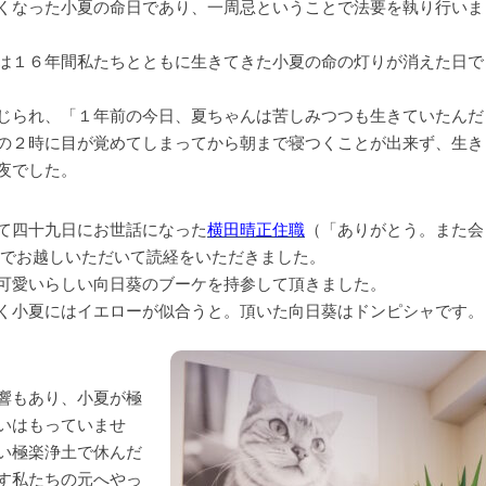
くなった小夏の命日であり、一周忌ということで法要を執り行いま
は１６年間私たちとともに生きてきた小夏の命の灯りが消えた日で
じられ、「１年前の今日、夏ちゃんは苦しみつつも生きていたんだ
の２時に目が覚めてしまってから朝まで寝つくことが出来ず、生き
夜でした。
て四十九日にお世話になった
横田晴正住職
（「ありがとう。また会
までお越しいただいて読経をいただきました。
可愛いらしい向日葵のブーケを持参して頂きました。
く小夏にはイエローが似合うと。頂いた向日葵はドンピシャです。
響もあり、小夏が極
いはもっていませ
い極楽浄土で休んだ
す私たちの元へやっ