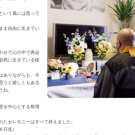
。
という風には思って
まま自由に生きてい
わせて心の中で再会
必死に生きている様
はありながらも、今
思うと嬉しくもある
うね。
壺を中心とする祭壇
れたセレモニーはすべて終えました。
６日迄）