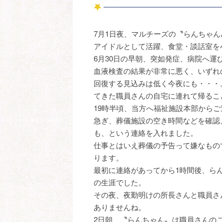
7月1日夜、マルチーズの〝らんちゃ
アイドルとして活躍、食堂・談話室を
6月30日の早朝、突如発症、病院へ運
血液検査の結果が非常に悪く、いずれ
回復する見込みは低く今夜にも・・・
てきた職員さんの自宅に連れて帰るこ
19時半頃、当方へ福祉施設本部から
急ぎ、葬儀施設の空き時間などを確認
も、という連絡を入れました。
仕事とはいえ葬儀の予告って嫌なもの
ります。
最初に連絡があってから1時間後、ら
の生涯でした。
その夜、夜勤明けの所長さんと職員さ
ありませんね。
2日朝、〝らんちゃん〟は職員さんの