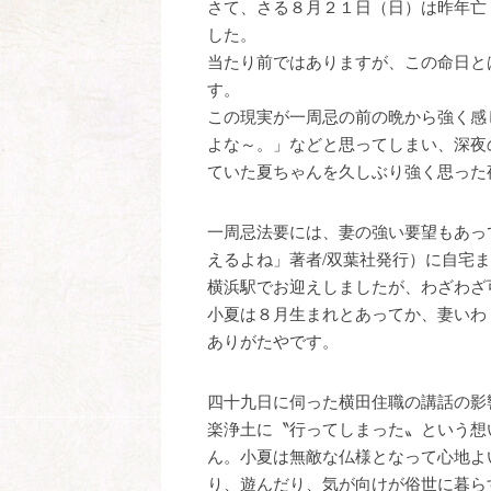
さて、さる８月２１日（日）は昨年亡
した。
当たり前ではありますが、この命日と
す。
この現実が一周忌の前の晩から強く感
よな～。」などと思ってしまい、深夜
ていた夏ちゃんを久しぶり強く思った
一周忌法要には、妻の強い要望もあっ
えるよね」著者/双葉社発行）に自宅
横浜駅でお迎えしましたが、わざわざ
小夏は８月生まれとあってか、妻いわ
ありがたやです。
四十九日に伺った横田住職の講話の影
楽浄土に〝行ってしまった〟という想
ん。小夏は無敵な仏様となって心地よ
り、遊んだり、気が向けが俗世に暮ら