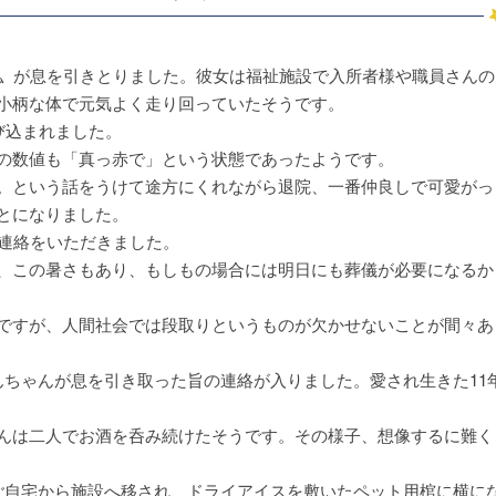
ん〟が息を引きとりました。彼女は福祉施設で入所者様や職員さんの
小柄な体で元気よく走り回っていたそうです。
び込まれました。
の数値も「真っ赤で」という状態であったようです。
。という話をうけて途方にくれながら退院、一番仲良しで可愛がっ
とになりました。
ご連絡をいただきました。
、この暑さもあり、もしもの場合には明日にも葬儀が必要になるか
ですが、人間社会では段取りというものが欠かせないことが間々あ
んちゃんが息を引き取った旨の連絡が入りました。愛され生きた11
んは二人でお酒を呑み続けたそうです。その様子、想像するに難く
ご自宅から施設へ移され、ドライアイスを敷いたペット用棺に横に